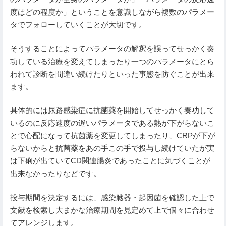
度はどの程度か」ということを意識しながら複数のパラメー
タでフォローしていくことが大切です。
そうすることによってパラメータの解釈を誤ってせっかく奏
功している治療を変えてしまったり一つのパラメータにとら
われて診断を間違い続けたりといった事態を防ぐことが出来
ます。
具体的には尿路感染症に抗菌薬を開始してせっかく奏功して
いるのに反応速度の遅いパラメータである熱が下がらないこ
とで心配になって抗菌薬を変更してしまったり、CRPが下が
らないからと抗菌薬をあの手この手で投与し続けていたが実
は下痢が出ていてCD関連腸炎であったことに気づくことが
出来なかったりなどです。
投与期間を決定するには、感染臓器・起因菌を確認した上で
文献を検索し大まかな治療期間を見定めて上で個々に合わせ
てアレンジします。