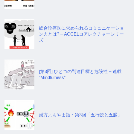
総合診療医に求められるコミュニケーショ
ン力とは? – ACCELコアレクチャーシリー
ズ
[第3回] ひとつの到達目標と危険性 – 連載
”Mindfulness”
漢方よもやま話：第3回「五行説と五臓」