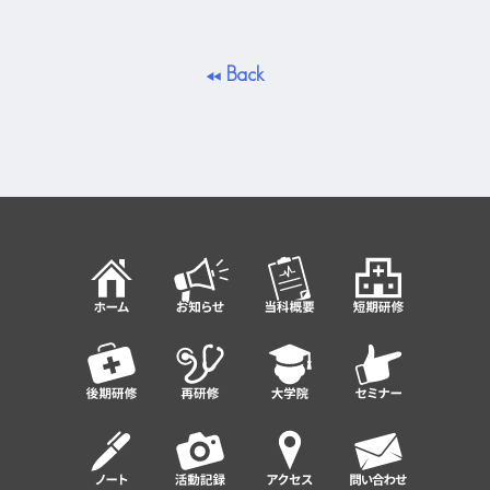
Back
T