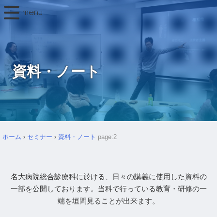
資料・ノート
津島市民病院で研修医の先生対象に血液ガスセミナー
を…
ホーム
›
セミナー
›
資料・ノート
page:2
詳しく見る
名大病院総合診療科に於ける、日々の講義に使用した資料の
一部を公開しております。当科で行っている教育・研修の一
端を垣間見ることが出来ます。