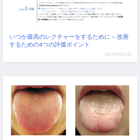
漢方では、“気”“血（けつ）”“水（すい）”という3つ
の…
詳しく見る
いつか最高のレクチャーをするために – 改善
するための4つの評価ポイント
2017年6月11日
研修医として教えられる立場でやっていたかと思う
と、…